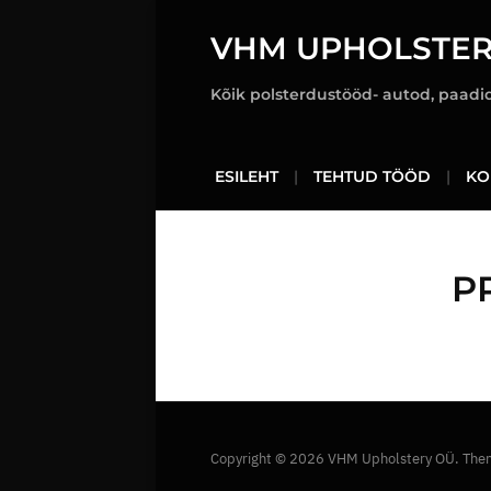
VHM UPHOLSTER
Kõik polsterdustööd- autod, paadid,
ESILEHT
TEHTUD TÖÖD
KO
P
Copyright © 2026 VHM Upholstery OÜ.
The