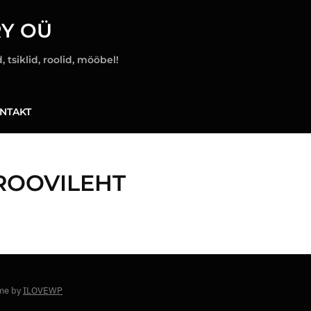
Y OÜ
 tsiklid, roolid, mööbel!
NTAKT
ROOVILEHT
me by
ILOVEWP